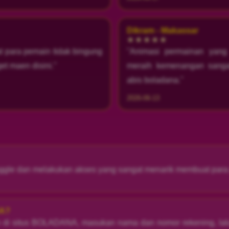
Dikram - Makassar
★★★★★
t para pemain tidak bingung
"Animasi permainan yan
t maen disini."
meraih kemenangan sanga
abis boladana."
2026-06-13
 goggle dan melakukan akses yang sangat menarik membuat pa
NA?
aran di situs BOLADANA, masukan nama dan nomor rekening, lalu