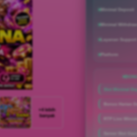
Minimal Deposit
Minimal Withdra
Layanan Support
Platform
BONU
Slot Minimal De
Bonus Harian D
+4 lebih
banyak
RTP Live Winra
Server Slot Ga