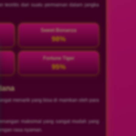
 teoritis dari suatu permainan dalam jangka
Sweet Bonanza
98%
Fortune Tiger
95%
dana
ngat menarik yang bisa di mainkan oleh para
emenangan maksimal yang sangat mudah yang
dengan rasa nyaman.