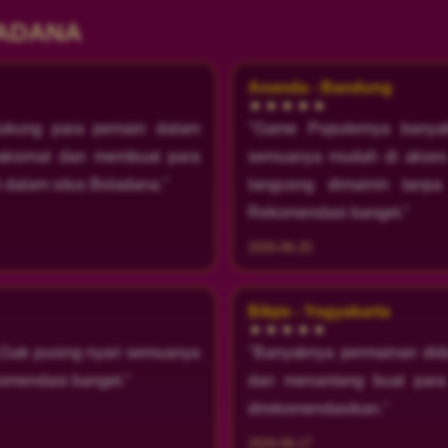
LADANA
Ananda - Bandung
★★★★★
dukung para pemain dalam
"Game Populernya banyak
aksimal dan membuat para
semuanya mudah di akses
dalam situs Boladana."
langusng dimainin tanp
Rekomendasi banget."
2026-06-20
Bilqis - Yogyakarta
★★★★★
,Gak pusing nyari semuanya
"Banyaknya permainan did
omendasi banget."
dan menantang buat para 
direkomendasikan."
2026-06-17