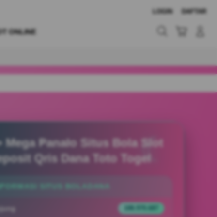
LOGIN
DAFTAR
Cari
Troli
Login/Sign-Up
OT ONLINE
Cari
 Mega Panalo Situs Bola Slot
posit Qris Dana Toto Togel
NFORMASI SITUS BOLADANA
njung
188.970.687