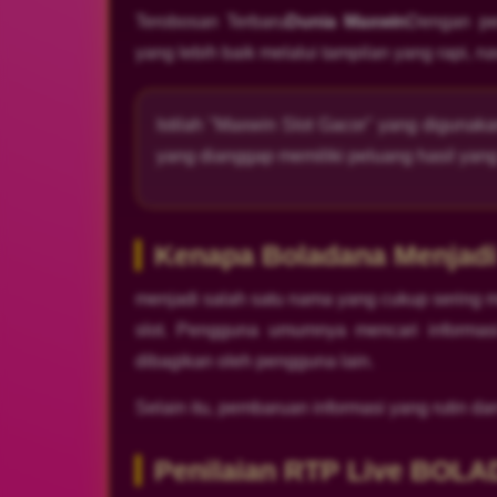
Terobosan Terbaru
Dunia Maxwin
Dengan pe
yang lebih baik melalui tampilan yang rapi, n
Istilah "Maxwin Slot Gacor" yang diguna
yang dianggap memiliki peluang hasil yan
Kenapa Boladana Menjadi
menjadi salah satu nama yang cukup sering 
slot. Pengguna umumnya mencari informasi
dibagikan oleh pengguna lain.
Selain itu, pembaruan informasi yang rutin 
Penilaian RTP Live BOLA