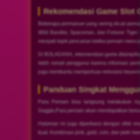
Rekomendasi Game Slot 
Beberapa permainan yang sering dicari pemai
Wild Bandito, Spaceman, dan Fortune Tiger.
menjadi topik pencarian ketika pemain mencari
Di BOLADANA, rekomendasi game ditampilkan 
lebih ramah pengguna karena informasi pent
juga membantu memperluas relevansi keywor
Panduan Singkat Mengg
Para Pemain bisa langsung melakukan lo
Goggle,Para pemain akan mendapatkan bonus 
Halaman ini juga diperbarui dengan efek vis
kuat. Kombinasi pink, gold, coin, dan petir m