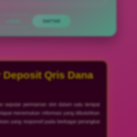
LOGIN
DAFTAR
 Deposit Qris Dana
 seputar permainan slot dalam satu tempat
dapat menemukan informasi yang dibutuhkan
 Akses yang responsif pada berbagai perangkat